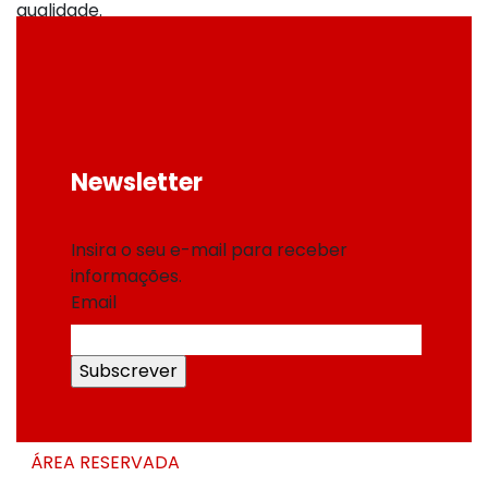
qualidade.
Conheça os nossos Produtos STANDARD
Conheça os nossos Produtos À MEDIDA
Necessita de mais informações sobre os
nossos produtos?
Newsletter
Entre em contacto connosco!
Insira o seu e-mail para receber
informações.
Email
ÁREA RESERVADA