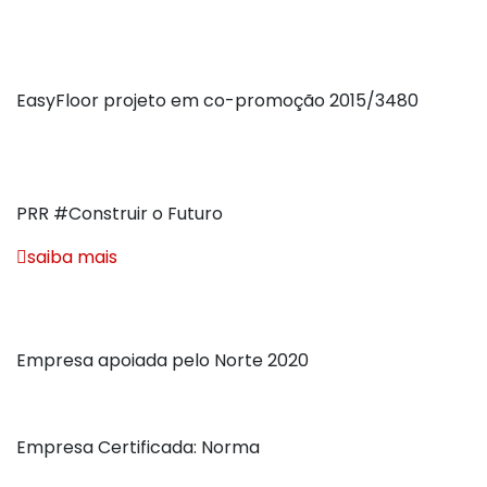
Projectos de Investigação e
Desenvolvimento
EasyFloor projeto em co-promoção 2015/3480
Projetos de investigação e desenvolvimento – compRTOW-
38349
PRR #Construir o Futuro
saiba mais
Empresa Apoiada e Certificada
Empresa apoiada pelo Norte 2020
Empresa Certificada: Norma
ISO9001:2015