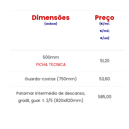
Dimensões
Preço
(axbxe)
(€/ml ;
€/m2;
€/un)
500mm
51,20
FICHA TECNICA
Guarda-costas (750mm)
53,60
Patamar intermédio de descanso,
585,00
gradil, guar. t. 2/5 (820x820mm)