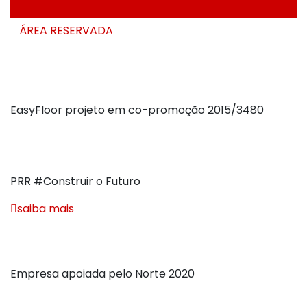
ÁREA RESERVADA
Projectos de Investigação e
Desenvolvimento
EasyFloor projeto em co-promoção 2015/3480
Projetos de investigação e desenvolvimento – compRTOW-
38349
PRR #Construir o Futuro
saiba mais
Empresa Apoiada e Certificada
Empresa apoiada pelo Norte 2020