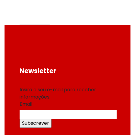
Ler mais
Perfis
,
Produtos
STANDARD
Perfil Omega
Newsletter
Insira o seu e-mail para receber
informações.
Email