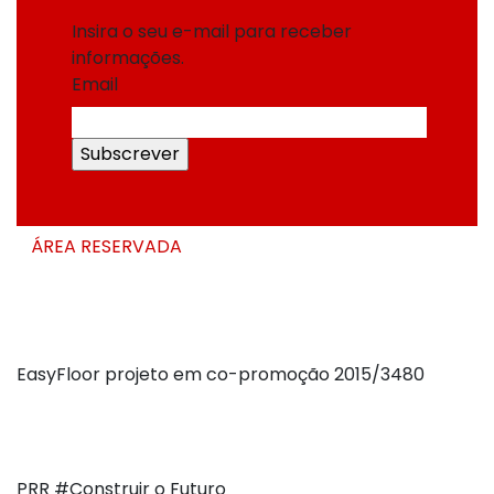
Insira o seu e-mail para receber
informações.
Email
ÁREA RESERVADA
Projectos de Investigação e
Desenvolvimento
EasyFloor projeto em co-promoção 2015/3480
Projetos de investigação e desenvolvimento – compRTOW-
38349
PRR #Construir o Futuro